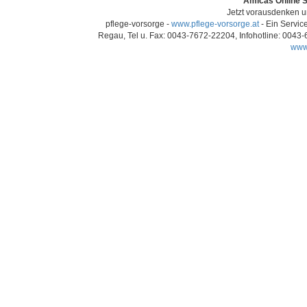
Amicas Online S
Jetzt vorausdenken un
pflege-vorsorge -
www.pflege-vorsorge.at
- Ein Servic
Regau, Tel u. Fax: 0043-7672-22204, Infohotline: 0043
www.