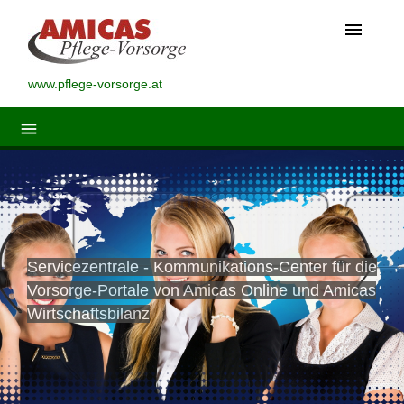
menu
www.pflege-vorsorge.at
menu
Servicezentrale - Kommunikations-Center für die
Vorsorge-Portale von Amicas Online und Amicas
Wirtschaftsbilanz