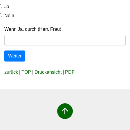
Ja
Nein
Wenn Ja, durch (Herr, Frau)
Weiter
zurück
|
TOP
|
Druckansicht
|
PDF
arrow_upward