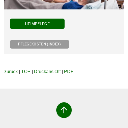
HEIMPFLEGE
PFLEGEKOSTEN (INDEX)
zurück
|
TOP
|
Druckansicht
|
PDF
arrow_upward